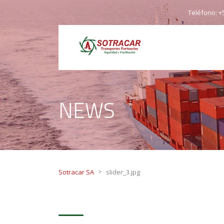
Teléfono: +5
NEWS
>
Sotracar SA
slider_3.jpg