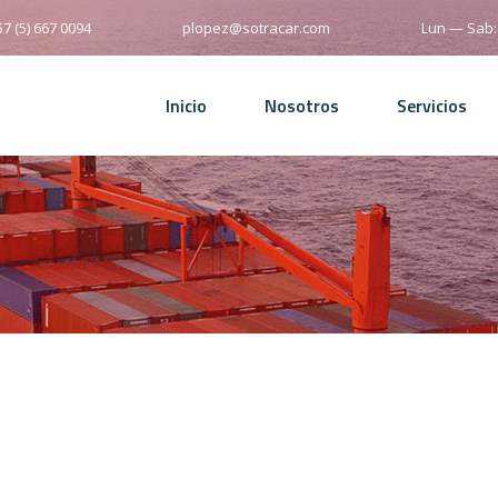
7 (5) 667 0094
plopez@sotracar.com
Lun — Sab
Inicio
Nosotros
Servicios