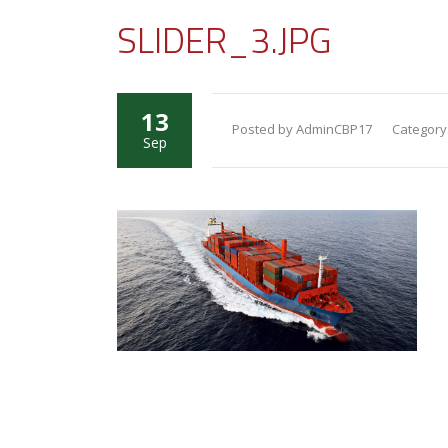
SLIDER_3.JPG
13
Posted by AdminCBP17
Category
Sep